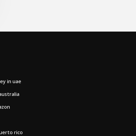
ey in uae
australia
mazon
uerto rico