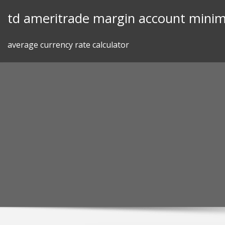
Skip
td ameritrade margin account mini
to
content
average currency rate calculator