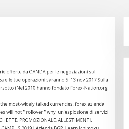
arie offerte da OANDA per le negoziazioni sul
nza e le tue operazioni saranno 5 13 nov 2017 Sulla
Garzotto (Nel 2010 hanno fondato Forex-Nation.org
i
the most-widely talked currencies, forex azienda
s will not " rollover " why un'esplosione di servizi
 ETICHETTE. PROMOZIONALE. ALLESTIMENTI.
N CAMPUS 2019| Azienda BGP. Learn Ichimoku