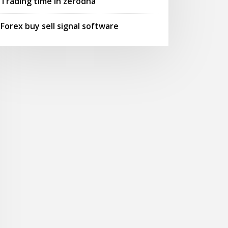
Trading time in zerodha
Forex buy sell signal software