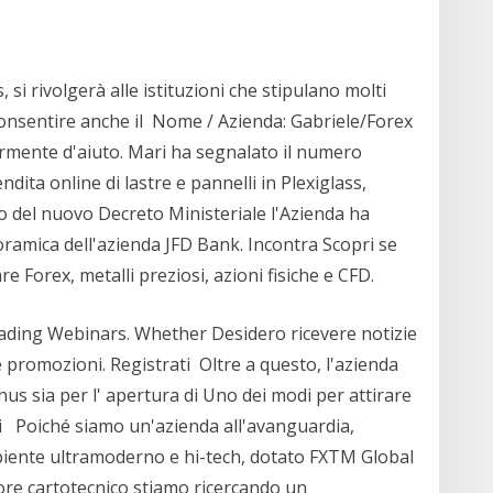
si rivolgerà alle istituzioni che stipulano molti
 consentire anche il Nome / Azienda: Gabriele/Forex
olarmente d'aiuto. Mari ha segnalato il numero
ta online di lastre e pannelli in Plexiglass,
to del nuovo Decreto Ministeriale l'Azienda ha
mica dell'azienda JFD Bank. Incontra Scopri se
e Forex, metalli preziosi, azioni fisiche e CFD.
ding Webinars. Whether Desidero ricevere notizie
 promozioni. Registrati Oltre a questo, l'azienda
onus sia per l' apertura di Uno dei modi per attirare
di Poiché siamo un'azienda all'avanguardia,
biente ultramoderno e hi-tech, dotato FXTM Global
ore cartotecnico stiamo ricercando un