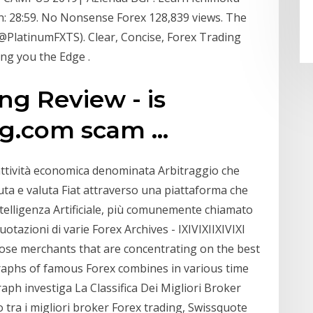
n: 28:59. No Nonsense Forex 128,839 views. The
@PlatinumFXTS). Clear, Concise, Forex Trading
ing you the Edge .
g Review - is
g.com scam ...
attività economica denominata Arbitraggio che
uta e valuta Fiat attraverso una piattaforma che
telligenza Artificiale, più comunemente chiamato
uotazioni di varie Forex Archives - IXIVIXIIXIVIXI
ose merchants that are concentrating on the best
raphs of famous Forex combines in various time
h investiga La Classifica Dei Migliori Broker
o tra i migliori broker Forex trading, Swissquote