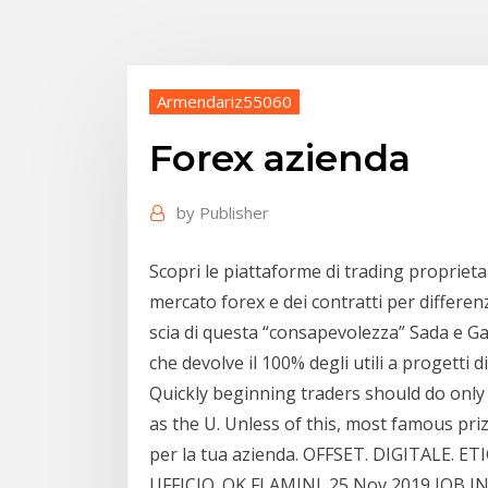
Armendariz55060
Forex azienda
by
Publisher
Scopri le piattaforme di trading propriet
mercato forex e dei contratti per differe
scia di questa “consapevolezza” Sada e 
che devolve il 100% degli utili a progetti d
Quickly beginning traders should do only 
as the U. Unless of this, most famous prize
per la tua azienda. OFFSET. DIGITALE.
UFFICIO. OK FLAMINI. 25 Nov 2019 JOB I