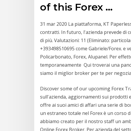
of this Forex …
31 mar 2020 La piattaforma, KT Paperless, 
contratti. In futuro, l'azienda prevede di
di più. Valutazioni: 11 (Eliminato: partic
+393498510695 come Gabriele/Forex. e vendi
Policarbonato, Forex, Alupanel. Per effet
temporaneamente Qui troverai una panora
siamo il miglior broker per te per negoziar
Discover some of our upcoming Forex Tra
sull'azienda, aggiornamenti sui prodotti e
offre ai suoi amici di affari una serie di b
un estraneo totale nel Forex è un corso 
abbiamo creato per il nostro staff un am
Online Forex Broker. Per azienda del sett